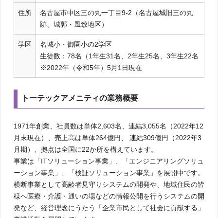
住所
名古屋市中区三の丸一丁目9-2（名古屋城旧三の丸
跡、城郭・風致地区）
学区
名城小・御園小の2学区
生徒数：78名（1年生31名、2年生25名、3年生22名
※2022年（令和5年）5月1日現在
トーテックアメニティの業務概要
1971年創業、社員数は単体2,603名、連結3,055名（2022年12
月末現在）、売上高は単体264億円、 連結309億円（2022年3
月期）、拠点は全国に22か所を構えています。
事業は「ITソリューション事業」、「エンジニアリングソリュ
ーション事業」、「検証ソリューション事業」を展開中です。
横断事業として高齢者見守りシステムの開発や、地域住民の皆
様へ医療・介護・通いの場などの情報公開を行うシステムの開
発など、経営理念にうたう「企業市民として社会に貢献する」