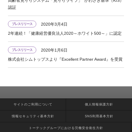
高齢者見守りシステム「見守りライフ」 かわさき基準（KIS）
認証
2020年3月4日
プレスリリース
2年連続！「健康経営優良法人2020～ホワイト500～」に認定
2020年1月6日
プレスリリース
株式会社シムトップスより『Excellent Partner Award』を受賞
新着情報・トピックス一覧
サイトのご利用について
個人情報保護方針
イベント・セミナー一覧
企業情報
情報セキュリティ基本方針
SNS利用基本方針
社長挨拶
トーテックグループにおける労働安全衛生方針
会社方針