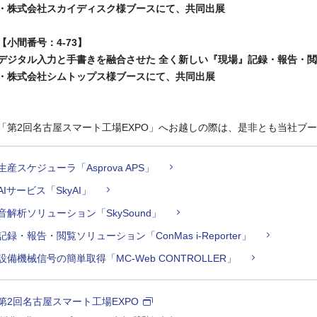
・株式会社スカイディスク様ブースにて、共同出展
【小間番号：4-73】
デジタル入力と手書きを融合させた 全く新しい『現場』記録・報告・
・株式会社シムトップス様ブースにて、共同出展
「第2回名古屋スマート工場EXPO」へお越しの際は、是非とも当社ブ
生産スケジューラ「Asprova APS」
AIサービス「SkyAI」
音解析ソリューション「SkySound」
記録・報告・閲覧ソリューション「ConMas i-Reporter」
設備機械信号の簡単取得「MC-Web CONTROLLER」
第2回名古屋スマート工場EXPO