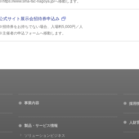
※https://www.sma-fac-nagoya.jp/へ移動します。
公式サイト展示会招待券申込み
※招待券をお持ちでない場合、入場料5,000円／人
※主催者の申込フォームへ移動します。
事業内容
採用
人財
製品・サービス情報
ソリューションビジネス