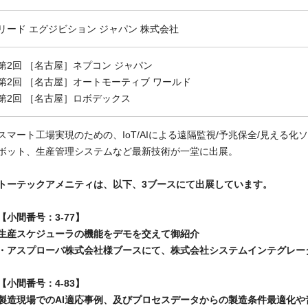
リード エグジビション ジャパン 株式会社
第2回 ［名古屋］ネプコン ジャパン
第2回 ［名古屋］オートモーティブ ワールド
第2回 ［名古屋］ロボデックス
スマート工場実現のための、IoT/AIによる遠隔監視/予兆保全/見える化
ボット、生産管理システムなど最新技術が一堂に出展。
トーテックアメニティは、以下、3ブースにて出展しています。
【小間番号：3-77】
生産スケジューラの機能をデモを交えて御紹介
・アスプローバ株式会社様ブースにて、株式会社システムインテグレー
【小間番号：4-83】
製造現場でのAI適応事例、及びプロセスデータからの製造条件最適化